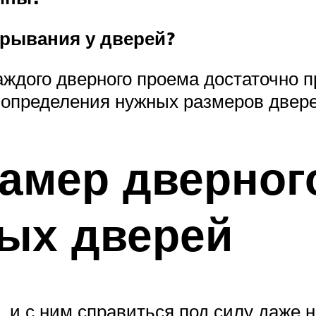
крывания у дверей?
аждого дверного проема достаточно 
 определения нужных размеров двере
замер дверног
ых дверей
, и с ним справиться под силу даже н