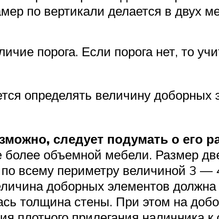
мер по вертикали делается в двух м
чие порога. Если порога нет, то уч
уется определять величину доборных
озможно, следует подумать о его 
е более объемной мебели. Размер дв
й по всему периметру величиной 3 —
еличина доборных элементов должна 
сь толщина стены. При этом на доб
ия плотного прилегания наличника к