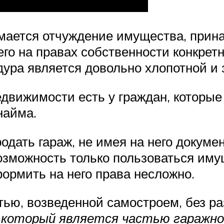
мается отчуждение имущества, прина
его на правах собственности конкрет
дура является довольно хлопотной и
едвижимости есть у граждан, которы
найма.
одать гараж, не имея на него докумен
возможность только пользоваться иму
формить на него права несложно.
ью, возведенной самостроем, без р
, который является частью гаражно