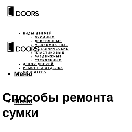
ВИДЫ ДВЕРЕЙ
ВХОДНЫЕ
ДЕРЕВЯННЫЕ
МЕЖКОМНАТНЫЕ
МЕТАЛЛИЧЕСКИЕ
ПЛАСТИКОВЫЕ
РАЗДВИЖНЫЕ
СТЕКЛЯННЫЕ
ДЕКОР ДВЕРЕЙ
РЕМОНТ И ОТДЕЛКА
Меню
ФУРНИТУРА
Способы ремонта
Меню
сумки