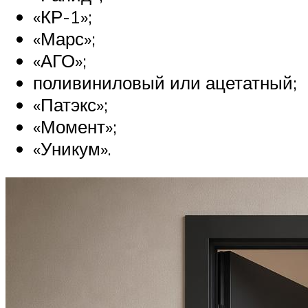
«КР-1»;
«Марс»;
«АГО»;
поливиниловый или ацетатный;
«Патэкс»;
«Момент»;
«Уникум».