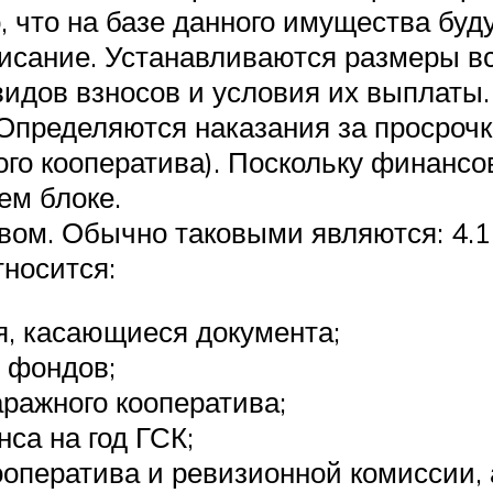
, что на базе данного имущества буд
писание. Устанавливаются размеры в
х видов взносов и условия их выплат
 Определяются наказания за просроч
ого кооператива). Поскольку финансо
ем блоке.
вом. Обычно таковыми являются: 4.1
тносится:
я, касающиеся документа;
 фондов;
аражного кооператива;
са на год ГСК;
ооператива и ревизионной комиссии,