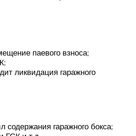
мещение паевого взноса;
К;
дит ликвидация гаражного
л содержания гаражного бокса;
 ГСК и т.д.