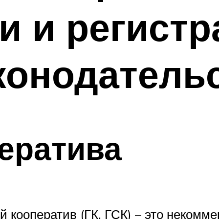
и и регистр
конодатель
ератива
 кооператив (ГК, ГСК) – это некомм