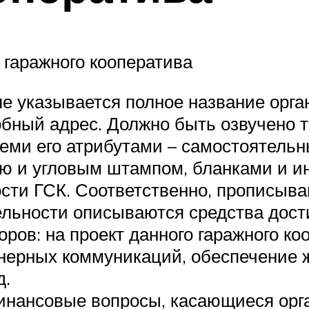
 гаражного кооператива
е указывается полное название орга
бный адрес. Должно быть озвучено то
семи его атрибутами – самостоятел
тью и угловым штампом, бланками и 
ости ГСК. Соответственно, прописыв
тельности описываются средства дост
ов: на проект данного гаражного коо
нерных коммуникаций, обеспечение ж
д.
нансовые вопросы, касающиеся орган