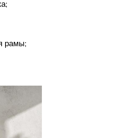
а;
я рамы;