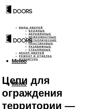
ВИДЫ ДВЕРЕЙ
ВХОДНЫЕ
ДЕРЕВЯННЫЕ
МЕЖКОМНАТНЫЕ
МЕТАЛЛИЧЕСКИЕ
ПЛАСТИКОВЫЕ
РАЗДВИЖНЫЕ
СТЕКЛЯННЫЕ
ДЕКОР ДВЕРЕЙ
РЕМОНТ И ОТДЕЛКА
Меню
ФУРНИТУРА
Цепи для
Меню
ограждения
территории —