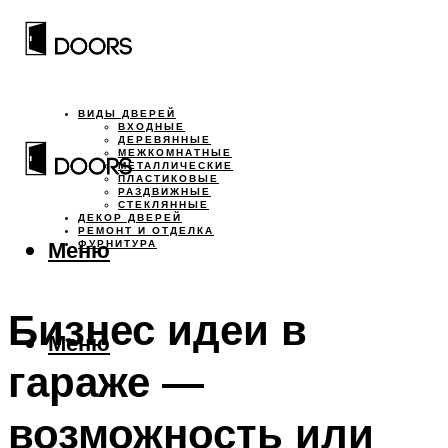
ВИДЫ ДВЕРЕЙ
ВХОДНЫЕ
ДЕРЕВЯННЫЕ
МЕЖКОМНАТНЫЕ
МЕТАЛЛИЧЕСКИЕ
ПЛАСТИКОВЫЕ
РАЗДВИЖНЫЕ
СТЕКЛЯННЫЕ
ДЕКОР ДВЕРЕЙ
РЕМОНТ И ОТДЕЛКА
Меню
ФУРНИТУРА
Бизнес идеи в
Меню
гараже —
возможность или